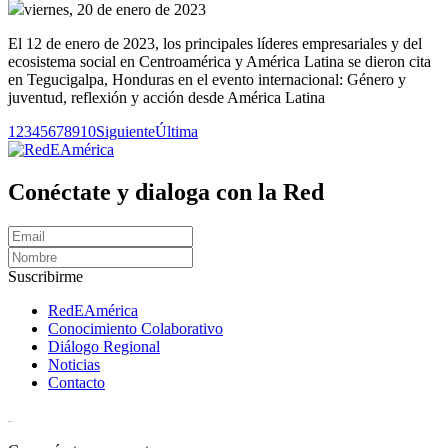
viernes, 20 de enero de 2023
El 12 de enero de 2023, los principales líderes empresariales y del
ecosistema social en Centroamérica y América Latina se dieron cita
en Tegucigalpa, Honduras en el evento internacional: Género y
juventud, reflexión y acción desde América Latina
1
2
3
4
5
6
7
8
9
10
Siguiente
Última
Conéctate y dialoga con la Red
Suscribirme
RedEAmérica
Conocimiento Colaborativo
Diálogo Regional
Noticias
Contacto
[User:Username]