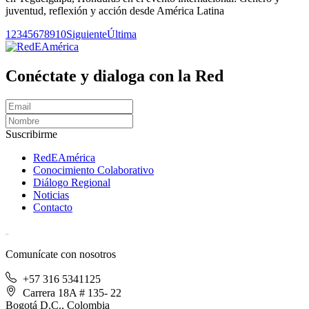
juventud, reflexión y acción desde América Latina
1
2
3
4
5
6
7
8
9
10
Siguiente
Última
Conéctate y dialoga con la Red
Suscribirme
RedEAmérica
Conocimiento Colaborativo
Diálogo Regional
Noticias
Contacto
[User:Username]
Comunícate con nosotros
+57 316 5341125
Carrera 18A # 135- 22
Bogotá D.C., Colombia