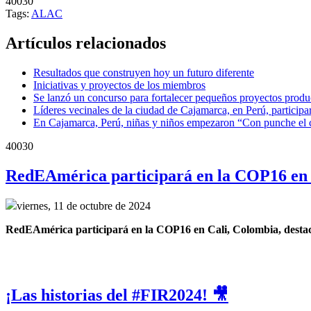
40030
Tags:
ALAC
Artículos relacionados
Resultados que construyen hoy un futuro diferente
Iniciativas y proyectos de los miembros
Se lanzó un concurso para fortalecer pequeños proyectos produ
Líderes vecinales de la ciudad de Cajamarca, en Perú, participar
En Cajamarca, Perú, niñas y niños empezaron “Con punche el 
40030
RedEAmérica participará en la COP16 en 
viernes, 11 de octubre de 2024
RedEAmérica participará en la COP16 en Cali, Colombia, destacand
¡Las historias del #FIR2024! 🎥