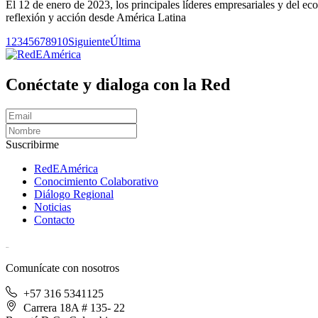
El 12 de enero de 2023, los principales líderes empresariales y del e
reflexión y acción desde América Latina
1
2
3
4
5
6
7
8
9
10
Siguiente
Última
Conéctate y dialoga con la Red
Suscribirme
RedEAmérica
Conocimiento Colaborativo
Diálogo Regional
Noticias
Contacto
[User:Username]
Comunícate con nosotros
+57 316 5341125
Carrera 18A # 135- 22