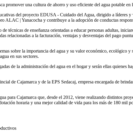
 promover una cultura de ahorro y uso eficiente del agua potable en l
ducativas del proyecto EDUSA - Cuidado del Agua, dirigido a líderes y v
bro ALAC | Yanacocha y contribuye a la adopción de conductas responsab
de técnicas de enseñanza orientadas a educar personas adultas, iniciaron 
as relacionadas a la facturación, ventajas y desventajas del pago puntu
emas sobre la importancia del agua y su valor económico, ecológico y s
agua en sus sectores.
argadas de la administración del agua en el hogar y serán ellas quiene
ncial de Cajamarca y de la EPS Sedacaj, empresa encargada de brindar e
 para Cajamarca que, desde el 2012, viene realizando distintos proyec
dotación horaria y una mejor calidad de vida para los más de 180 mil p
oductivos