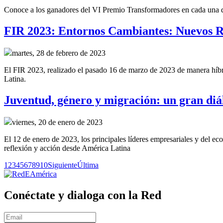
Conoce a los ganadores del VI Premio Transformadores en cada una de 
FIR 2023: Entornos Cambiantes: Nuevos R
martes, 28 de febrero de 2023
El FIR 2023, realizado el pasado 16 de marzo de 2023 de manera híbrid
Latina.
Juventud, género y migración: un gran diál
viernes, 20 de enero de 2023
El 12 de enero de 2023, los principales líderes empresariales y del e
reflexión y acción desde América Latina
1
2
3
4
5
6
7
8
9
10
Siguiente
Última
Conéctate y dialoga con la Red