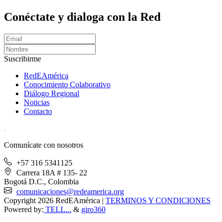
Conéctate y dialoga con la Red
Suscribirme
RedEAmérica
Conocimiento Colaborativo
Diálogo Regional
Noticias
Contacto
[User:Username]
Comunícate con nosotros
+57 316 5341125
Carrera 18A # 135- 22
Bogotá D.C., Colombia
comunicaciones@redeamerica.org
Copyright 2026 RedEAmérica
|
TERMINOS Y CONDICIONES
Powered by:
TELL...
&
giro360