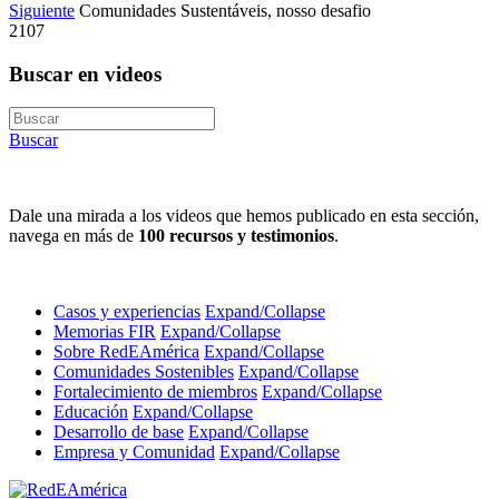
Siguiente
Comunidades Sustentáveis, nosso desafio
2107
Buscar en videos
Buscar
Dale una mirada a los videos que hemos publicado en esta sección,
navega en más de
100 recursos y testimonios
.
Casos y experiencias
Expand/Collapse
Memorias FIR
Expand/Collapse
Sobre RedEAmérica
Expand/Collapse
Comunidades Sostenibles
Expand/Collapse
Fortalecimiento de miembros
Expand/Collapse
Educación
Expand/Collapse
Desarrollo de base
Expand/Collapse
Empresa y Comunidad
Expand/Collapse