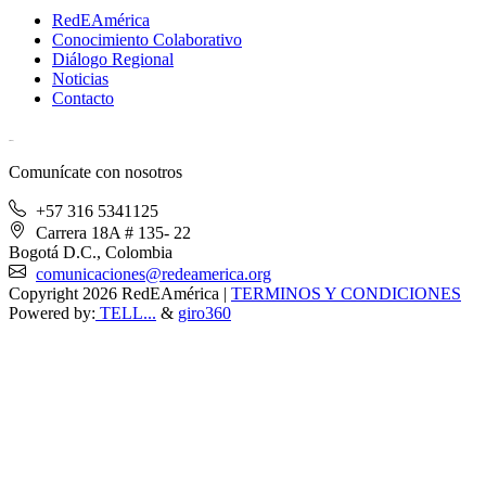
RedEAmérica
Conocimiento Colaborativo
Diálogo Regional
Noticias
Contacto
[User:Username]
Comunícate con nosotros
+57 316 5341125
Carrera 18A # 135- 22
Bogotá D.C., Colombia
comunicaciones@redeamerica.org
Copyright 2026 RedEAmérica
|
TERMINOS Y CONDICIONES
Powered by:
TELL...
&
giro360