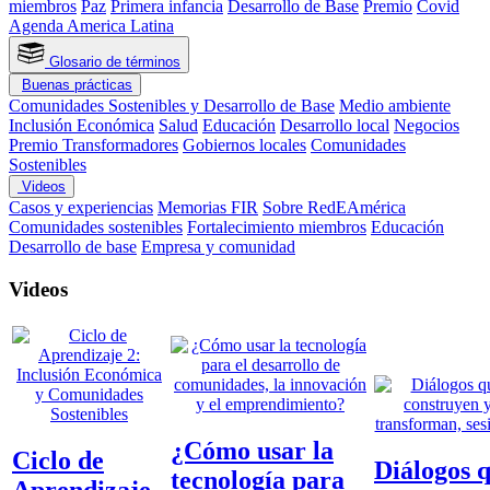
miembros
Paz
Primera infancia
Desarrollo de Base
Premio
Covid
Agenda America Latina
Glosario de términos
Buenas prácticas
Comunidades Sostenibles y Desarrollo de Base
Medio ambiente
Inclusión Económica
Salud
Educación
Desarrollo local
Negocios
Premio Transformadores
Gobiernos locales
Comunidades
Sostenibles
Videos
Casos y experiencias
Memorias FIR
Sobre RedEAmérica
Comunidades sostenibles
Fortalecimiento miembros
Educación
Desarrollo de base
Empresa y comunidad
Videos
¿Cómo usar la
Ciclo de
Diálogos 
tecnología para
Aprendizaje