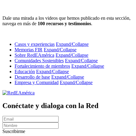
Dale una mirada a los videos que hemos publicado en esta sección,
navega en más de
100 recursos y testimonios
.
Casos y experiencias
Expand/Collapse
Memorias FIR
Expand/Collapse
Sobre RedEAmérica
Expand/Collapse
Comunidades Sostenibles
Expand/Collapse
Fortalecimiento de miembros
Expand/Collapse
Educación
Expand/Collapse
Desarrollo de base
Expand/Collapse
Empresa y Comunidad
Expand/Collapse
Conéctate y dialoga con la Red
Suscribirme