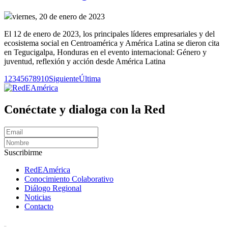
viernes, 20 de enero de 2023
El 12 de enero de 2023, los principales líderes empresariales y del
ecosistema social en Centroamérica y América Latina se dieron cita
en Tegucigalpa, Honduras en el evento internacional: Género y
juventud, reflexión y acción desde América Latina
1
2
3
4
5
6
7
8
9
10
Siguiente
Última
Conéctate y dialoga con la Red
Suscribirme
RedEAmérica
Conocimiento Colaborativo
Diálogo Regional
Noticias
Contacto
[User:Username]