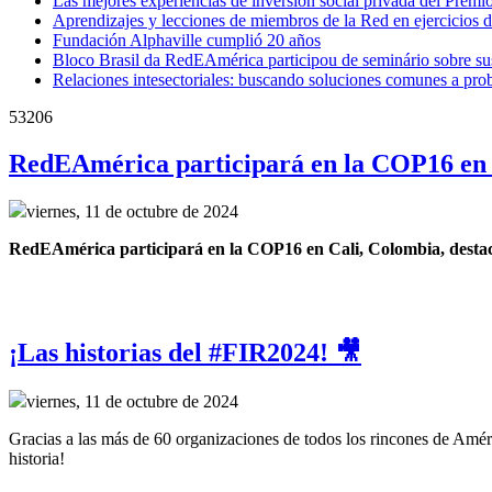
Las mejores experiencias de inversión social privada del Prem
Aprendizajes y lecciones de miembros de la Red en ejercicios d
Fundación Alphaville cumplió 20 años
Bloco Brasil da RedEAmérica participou de seminário sobre sust
Relaciones intesectoriales: buscando soluciones comunes a pr
53206
RedEAmérica participará en la COP16 en 
viernes, 11 de octubre de 2024
RedEAmérica participará en la COP16 en Cali, Colombia, destacand
¡Las historias del #FIR2024! 🎥
viernes, 11 de octubre de 2024
Gracias a las más de 60 organizaciones de todos los rincones de Améri
historia!