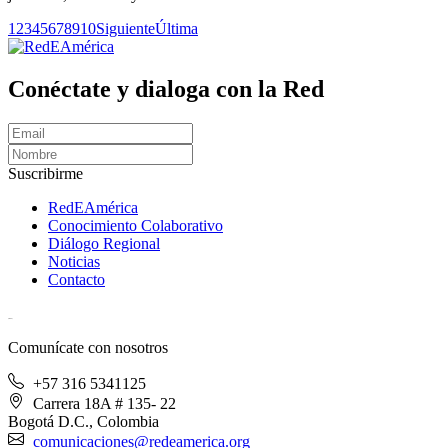
1
2
3
4
5
6
7
8
9
10
Siguiente
Última
Conéctate y dialoga con la Red
Suscribirme
RedEAmérica
Conocimiento Colaborativo
Diálogo Regional
Noticias
Contacto
[User:Username]
Comunícate con nosotros
+57 316 5341125
Carrera 18A # 135- 22
Bogotá D.C., Colombia
comunicaciones@redeamerica.org