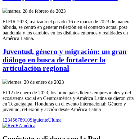
martes, 28 de febrero de 2023
El FIR 2023, realizado el pasado 16 de marzo de 2023 de manera
híbrida, se centró en generar reflexión en el contexto actual post-
pandemia y los cambios en los distintos entornos y realidades en
América Latina.
Juventud, género y migración: un gran
diálogo en busca de fortalecer la
articulación regional
viernes, 20 de enero de 2023
El 12 de enero de 2023, los principales líderes empresariales y del
ecosistema social en Centroamérica y América Latina se dieron cita
en Tegucigalpa, Honduras en el evento internacional: Género y
juventud, reflexión y acción desde América Latina
1
2
3
4
5
6
7
8
9
10
Siguiente
Última
Conéctate y dialoga con la Red