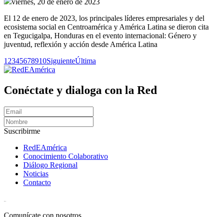
viernes, 20 de enero de 2023
El 12 de enero de 2023, los principales líderes empresariales y del
ecosistema social en Centroamérica y América Latina se dieron cita
en Tegucigalpa, Honduras en el evento internacional: Género y
juventud, reflexión y acción desde América Latina
1
2
3
4
5
6
7
8
9
10
Siguiente
Última
Conéctate y dialoga con la Red
Suscribirme
RedEAmérica
Conocimiento Colaborativo
Diálogo Regional
Noticias
Contacto
[User:Username]
Comunícate con nosotros