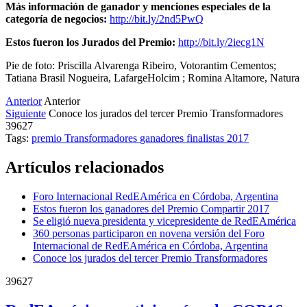
Más información de ganador y menciones especiales de la
categoría de negocios:
http://bit.ly/2nd5PwQ
Estos fueron los Jurados del Premio:
http://bit.ly/2iecg1N
Pie de foto: Priscilla Alvarenga Ribeiro, Votorantim Cementos;
Tatiana Brasil Nogueira, LafargeHolcim ; Romina Altamore, Natura
Anterior
Anterior
Siguiente
Conoce los jurados del tercer Premio Transformadores
39627
Tags:
premio
Transformadores
ganadores
finalistas
2017
Artículos relacionados
Foro Internacional RedEAmérica en Córdoba, Argentina
Estos fueron los ganadores del Premio Compartir 2017
Se eligió nueva presidenta y vicepresidente de RedEAmérica
360 personas participaron en novena versión del Foro
Internacional de RedEAmérica en Córdoba, Argentina
Conoce los jurados del tercer Premio Transformadores
39627