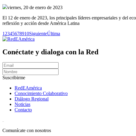
viernes, 20 de enero de 2023
El 12 de enero de 2023, los principales líderes empresariales y del e
reflexión y acción desde América Latina
1
2
3
4
5
6
7
8
9
10
Siguiente
Última
Conéctate y dialoga con la Red
Suscribirme
RedEAmérica
Conocimiento Colaborativo
Diálogo Regional
Noticias
Contacto
[User:Username]
Comunícate con nosotros