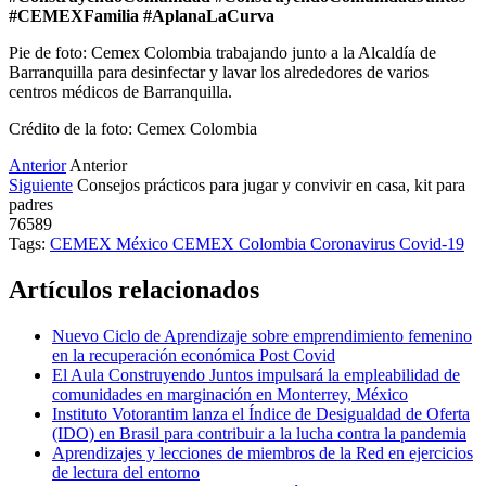
#CEMEXFamilia #AplanaLaCurva
Pie de foto: Cemex Colombia trabajando junto a la Alcaldía de
Barranquilla para desinfectar y lavar los alrededores de varios
centros médicos de Barranquilla.
Crédito de la foto: Cemex Colombia
Anterior
Anterior
Siguiente
Consejos prácticos para jugar y convivir en casa, kit para
padres
76589
Tags:
CEMEX México
CEMEX Colombia
Coronavirus
Covid-19
Artículos relacionados
Nuevo Ciclo de Aprendizaje sobre emprendimiento femenino
en la recuperación económica Post Covid
El Aula Construyendo Juntos impulsará la empleabilidad de
comunidades en marginación en Monterrey, México
Instituto Votorantim lanza el Índice de Desigualdad de Oferta
(IDO) en Brasil para contribuir a la lucha contra la pandemia
Aprendizajes y lecciones de miembros de la Red en ejercicios
de lectura del entorno