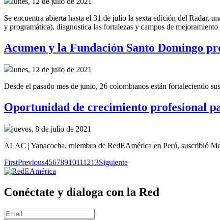
lunes, 12 de julio de 2021
Se encuentra abierta hasta el 31 de julio la sexta edición del Radar, u
y programática), diagnostica las fortalezas y campos de mejoramient
Acumen y la Fundación Santo Domingo pres
lunes, 12 de julio de 2021
Desde el pasado mes de junio, 26 colombianos están fortaleciendo sus h
Oportunidad de crecimiento profesional 
jueves, 8 de julio de 2021
ALAC | Yanacocha, miembro de RedEAmérica en Perú, suscribió Me
First
Previous
4
5
6
7
8
9
10
11
12
13
Siguiente
Conéctate y dialoga con la Red