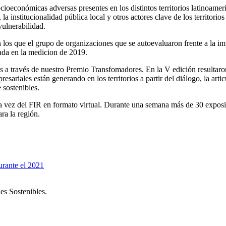
ocioeconómicas adversas presentes en los distintos territorios latinoam
la institucionalidad pública local y otros actores clave de los territori
vulnerabilidad.
los que el grupo de organizaciones que se autoevaluaron frente a la i
zada en la medicion de 2019.
 a través de nuestro Premio Transfomadores. En la V edición resultaron 
esariales están generando en los territorios a partir del diálogo, la arti
 sostenibles.
a vez del FIR en formato virtual. Durante una semana más de 30 exposit
ara la región.
urante el 2021
es Sostenibles.