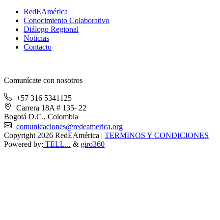
RedEAmérica
Conocimiento Colaborativo
Diálogo Regional
Noticias
Contacto
[User:Username]
Comunícate con nosotros
+57 316 5341125
Carrera 18A # 135- 22
Bogotá D.C., Colombia
comunicaciones@redeamerica.org
Copyright 2026 RedEAmérica
|
TERMINOS Y CONDICIONES
Powered by:
TELL...
&
giro360