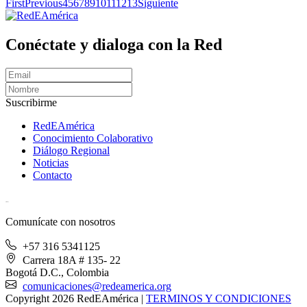
First
Previous
4
5
6
7
8
9
10
11
12
13
Siguiente
Conéctate y dialoga con la Red
Suscribirme
RedEAmérica
Conocimiento Colaborativo
Diálogo Regional
Noticias
Contacto
[User:Username]
Comunícate con nosotros
+57 316 5341125
Carrera 18A # 135- 22
Bogotá D.C., Colombia
comunicaciones@redeamerica.org
Copyright 2026 RedEAmérica
|
TERMINOS Y CONDICIONES