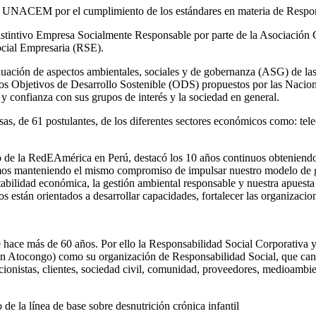
de UNACEM por el cumplimiento de los estándares en materia de Respon
intivo Empresa Socialmente Responsable por parte de la Asociación C
Social Empresaria (RSE).
uación de aspectos ambientales, sociales y de gobernanza (ASG) de las 
) y los Objetivos de Desarrollo Sostenible (ODS) propuestos por las 
y confianza con sus grupos de interés y la sociedad en general.
sas, de 61 postulantes, de los diferentes sectores económicos como: te
la RedEAmérica en Perú, destacó los 10 años continuos obteniendo 
mos manteniendo el mismo compromiso de impulsar nuestro modelo de ge
ntabilidad económica, la gestión ambiental responsable y nuestra apuesta
os están orientados a desarrollar capacidades, fortalecer las organizac
ce más de 60 años. Por ello la Responsabilidad Social Corporativa y e
tocongo) como su organización de Responsabilidad Social, que canaliz
cionistas, clientes, sociedad civil, comunidad, proveedores, medioamb
e la línea de base sobre desnutrición crónica infantil