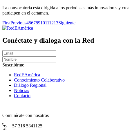
La convocatoria está dirigida a los periodistas más innovadores y cr
participen en el certamen.
First
Previous
4
5
6
7
8
9
10
11
12
13
Siguiente
Conéctate y dialoga con la Red
Suscribirme
RedEAmérica
Conocimiento Colaborativo
Diálogo Regional
Noticias
Contacto
[User:Username]
Comunícate con nosotros
+57 316 5341125