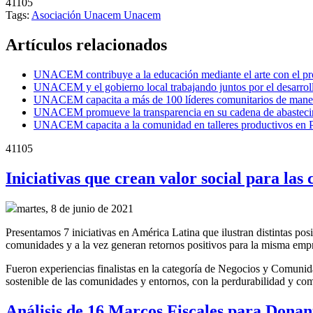
41105
Tags:
Asociación Unacem
Unacem
Artículos relacionados
UNACEM contribuye a la educación mediante el arte con el
UNACEM y el gobierno local trabajando juntos por el desarrol
UNACEM capacita a más de 100 líderes comunitarios de manera
UNACEM promueve la transparencia en su cadena de abasteci
UNACEM capacita a la comunidad en talleres productivos en 
41105
Iniciativas que crean valor social para la
martes, 8 de junio de 2021
Presentamos 7 iniciativas en América Latina que ilustran distintas pos
comunidades y a la vez generan retornos positivos para la misma em
Fueron experiencias finalistas en la categoría de Negocios y Comunid
sostenible de las comunidades y entornos, con la perdurabilidad y com
Análisis de 16 Marcos Fiscales para Donan