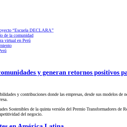
 proyecto “Escuela DECLARA”
lo de la comunidad
 virtual en Perú
miento
Perú
s comunidades y generan retornos positivos 
ibilidades y contribuciones donde las empresas, desde sus modelos de ne
presa.
ades Sostenibles de la quinta versión del Premio Transformadores de R
petitividad del negocio.
tes en América Latina