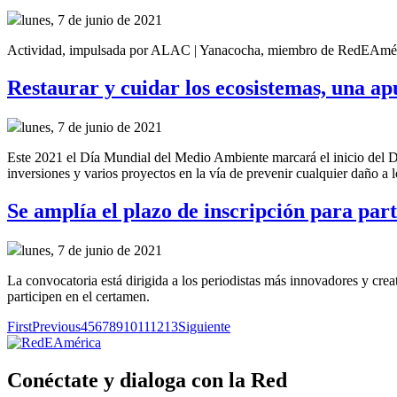
lunes, 7 de junio de 2021
Actividad, impulsada por ALAC | Yanacocha, miembro de RedEAmérica 
Restaurar y cuidar los ecosistemas, una 
lunes, 7 de junio de 2021
Este 2021 el Día Mundial del Medio Ambiente marcará el inicio del 
inversiones y varios proyectos en la vía de prevenir cualquier daño a 
Se amplía el plazo de inscripción para par
lunes, 7 de junio de 2021
La convocatoria está dirigida a los periodistas más innovadores y cr
participen en el certamen.
First
Previous
4
5
6
7
8
9
10
11
12
13
Siguiente
Conéctate y dialoga con la Red