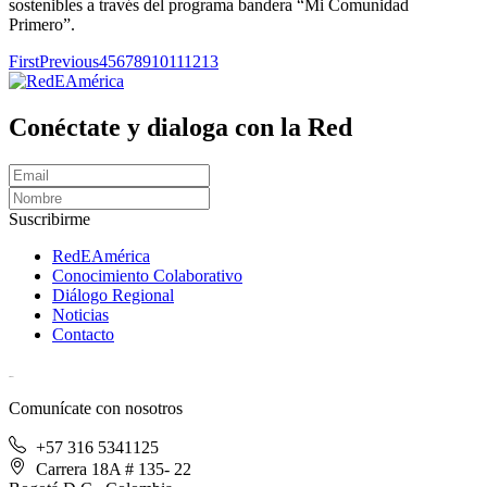
sostenibles a través del programa bandera “Mi Comunidad
Primero”.
First
Previous
4
5
6
7
8
9
10
11
12
13
Conéctate y dialoga con la Red
Suscribirme
RedEAmérica
Conocimiento Colaborativo
Diálogo Regional
Noticias
Contacto
[User:Username]
Comunícate con nosotros
+57 316 5341125
Carrera 18A # 135- 22