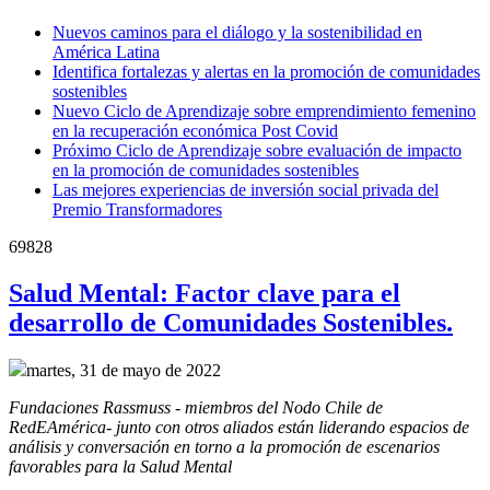
Nuevos caminos para el diálogo y la sostenibilidad en
América Latina
Identifica fortalezas y alertas en la promoción de comunidades
sostenibles
Nuevo Ciclo de Aprendizaje sobre emprendimiento femenino
en la recuperación económica Post Covid
Próximo Ciclo de Aprendizaje sobre evaluación de impacto
en la promoción de comunidades sostenibles
Las mejores experiencias de inversión social privada del
Premio Transformadores
69828
Salud Mental: Factor clave para el
desarrollo de Comunidades Sostenibles.
martes, 31 de mayo de 2022
Fundaciones Rassmuss - miembros del Nodo Chile de 
RedEAmérica- junto con otros aliados están liderando espacios de 
análisis y conversación en torno a la promoción de escenarios 
favorables para la Salud Mental