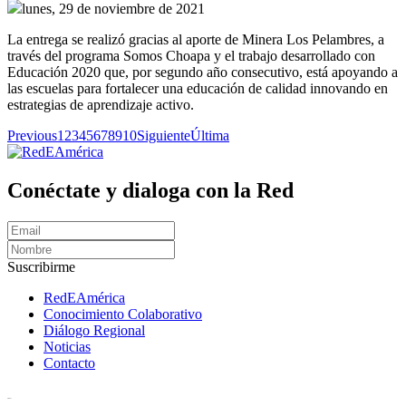
lunes, 29 de noviembre de 2021
La entrega se realizó gracias al aporte de Minera Los Pelambres, a
través del programa Somos Choapa y el trabajo desarrollado con
Educación 2020 que, por segundo año consecutivo, está apoyando a
las escuelas para fortalecer una educación de calidad innovando en
estrategias de aprendizaje activo.
Previous
1
2
3
4
5
6
7
8
9
10
Siguiente
Última
Conéctate y dialoga con la Red
Suscribirme
RedEAmérica
Conocimiento Colaborativo
Diálogo Regional
Noticias
Contacto
[User:Username]