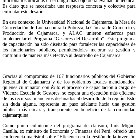
funcionarios ubicados en el rango más bajo de la evaluación técnica. 
Es claro que se necesitaba una respuesta concreta y colectiva para 
enfrentar este desafío.
En este contexto, la Universidad Nacional de Cajamarca, la Mesa de 
Concertación de Lucha contra la Pobreza, la Cámara de Comercio y 
Producción de Cajamarca, y ALAC unieron esfuerzos para 
implementar el Programa "Gestores del Desarrollo". Este programa 
de capacitación ha sido diseñado para fortalecer las capacidades de 
los funcionarios públicos, permitiéndoles mejorar su gestión y 
contribuir de manera más efectiva al desarrollo de Cajamarca.
Gracias al compromiso de 167 funcionarios públicos del Gobierno 
Regional de Cajamarca y de los gobiernos locales mencionados, 
quienes culminaron con éxito el proceso de capacitación a cargo de 
Videnza Escuela de Gestores, se espera una ejecución más eficiente 
de los recursos financieros destinados al desarrollo de la región. Esto 
sin duda alguna, representa un paso adelante hacia una gestión 
pública más eficaz y transparente en beneficio de la comunidad 
cajamarquina.
Como punto culminante del programa de clausura, Luis Miguel 
Castilla, ex ministro de Economía y Finanzas del Perú, ofreció una 
conferencia magistral sobre "Eficiencia en la gestión de la inversión 