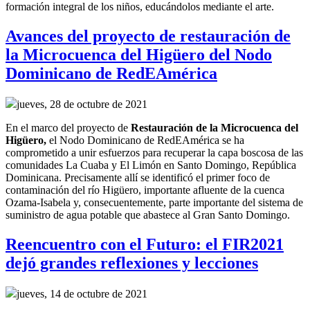
formación integral de los niños, educándolos mediante el arte.
Avances del proyecto de restauración de
la Microcuenca del Higüero del Nodo
Dominicano de RedEAmérica
jueves, 28 de octubre de 2021
En el marco del
p
royecto
de
R
estauración de la
M
icrocuenca del
Higüero
,
el
Nodo Dominicano de RedEAmérica
se ha
comprometido a
unir esfuerzos para recuperar
la capa boscosa de la
s
comunidades La Cuaba y El Limón en Santo Domingo, República
Dominicana.
Precisamente allí
se identificó el primer foco de
contaminación del río Higüero, importante afluente de la cuenca
Ozama-Isabela y, consecuentemente,
parte importante del sistema de
suministro de agua potable
que abastece al Gran Santo Domingo
.
Reencuentro con el Futuro: el FIR2021
dejó grandes reflexiones y lecciones
jueves, 14 de octubre de 2021