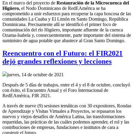
En el marco del
p
royecto
de
R
estauración de la
M
icrocuenca del
Higüero
,
el
Nodo Dominicano de RedEAmérica
se ha
comprometido a
unir esfuerzos para recuperar
la capa boscosa de la
s
comunidades La Cuaba y El Limón en Santo Domingo, República
Dominicana.
Precisamente allí
se identificó el primer foco de
contaminación del río Higüero, importante afluente de la cuenca
Ozama-Isabela y, consecuentemente,
parte importante del sistema de
suministro de agua potable
que abastece al Gran Santo Domingo
.
Reencuentro con el Futuro: el FIR2021
dejó grandes reflexiones y lecciones
jueves, 14 de octubre de 2021
Después de 5 días de trabajos, entre el 4 y el 8 de octubre, concluyó
con éxito, el Encuentro Anual y el Foro Internacional de
RedEAmérica, FIR 2021.
A través de nueve (9) sesiones temáticas con 30 expositores, Rondas
de Aprendizaje y Visitas Virtuales a Proyectos, se repasaron los
nuevos y viejos desafíos de América Latina, las transformaciones
requeridas, las prácticas de las cuáles podemos aprender, el rol y las
contribuciones de empresas, fundaciones e institutos de cara a
construir el futuro.