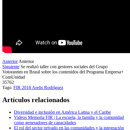
Anterior
Anterior
Siguiente
Se realizó taller con gestores sociales del Grupo
Votorantim en Brasil sobre los contenidos del Programa Empresa+
ComUnidad
35762
Tags:
FIR 2018
Arelis Rodríguez
Artículos relacionados
Diversidad e inclusión en América Latina y el Caribe
Videos Memoria FIR | La escuela, la familia y la comunidad
como generadores de capacidades
El rol del sector privado en las comunidades y la integración