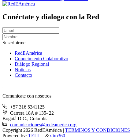
Conéctate y dialoga con la Red
Suscribirme
RedEAmérica
Conocimiento Colaborativo
Diálogo Regional
Noticias
Contacto
[User:Username]
Comunícate con nosotros
+57 316 5341125
Carrera 18A # 135- 22
Bogotá D.C., Colombia
comunicaciones@redeamerica.org
Copyright 2026 RedEAmérica
|
TERMINOS Y CONDICIONES
Powered by:
TELL...
&
giro360