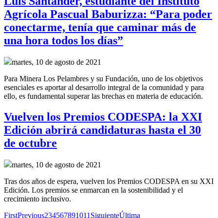
Luis Santander, estudiante del Instituto
Agrícola Pascual Baburizza: “Para poder
conectarme, tenía que caminar más de
una hora todos los días”
martes, 10 de agosto de 2021
Para Minera Los Pelambres y su Fundación, uno de los objetivos
esenciales es aportar al desarrollo integral de la comunidad y para
ello, es fundamental superar las brechas en materia de educación.
Vuelven los Premios CODESPA: la XXI
Edición abrirá candidaturas hasta el 30
de octubre
martes, 10 de agosto de 2021
Tras dos años de espera, vuelven los Premios CODESPA en su XXI
Edición. Los premios se enmarcan en la sostenibilidad y el
crecimiento inclusivo.
First
Previous
2
3
4
5
6
7
8
9
10
11
Siguiente
Última