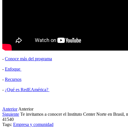
-
Conoce más del programa
-
Enfoque
-
Recursos
-
¿Qué es RedEAmérica?
Anterior
Anterior
Siguiente
Te invitamos a conocer el Instituto Center Norte en Brasi
41540
Tags:
Empresa y comunidad