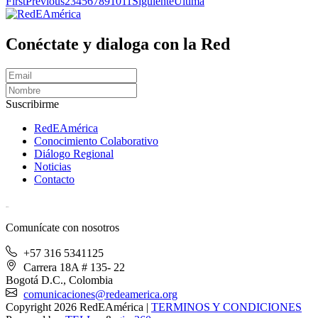
First
Previous
2
3
4
5
6
7
8
9
10
11
Siguiente
Última
Conéctate y dialoga con la Red
Suscribirme
RedEAmérica
Conocimiento Colaborativo
Diálogo Regional
Noticias
Contacto
[User:Username]
Comunícate con nosotros
+57 316 5341125
Carrera 18A # 135- 22
Bogotá D.C., Colombia
comunicaciones@redeamerica.org
Copyright 2026 RedEAmérica
|
TERMINOS Y CONDICIONES