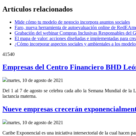
Artículos relacionados
Mide cómo tu modelo de negocio incorpora asuntos sociales
Faro, nueva herramienta de autoevaluación online de RedEAmér
Grabación del webinar Compras Inclusivas Responsables del 
El mapa de valor: acciones diseñadas e implementadas para cre
¿Cómo incorporar aspectos sociales y ambientales a los modelo
41540
Empresas del Centro Financiero BHD León
martes, 10 de agosto de 2021
Del 1 al 7 de agosto se celebra cada año la Semana Mundial de la La
lactancia materna.
Nueve empresas crecerán exponencialment
martes, 10 de agosto de 2021
Caribe Exponencial es una iniciativa intersectorial de la cual hac