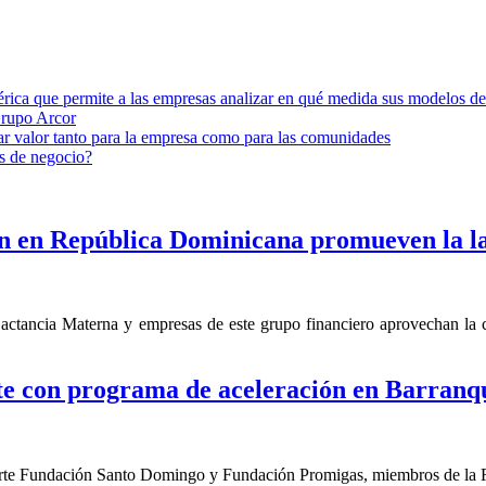
ica que permite a las empresas analizar en qué medida sus modelos de 
Grupo Arcor
ar valor tanto para la empresa como para las comunidades
s de negocio?
 en República Dominicana promueven la l
ctancia Materna y empresas de este grupo financiero aprovechan la co
e con programa de aceleración en Barranqu
en parte Fundación Santo Domingo y Fundación Promigas, miembros de l