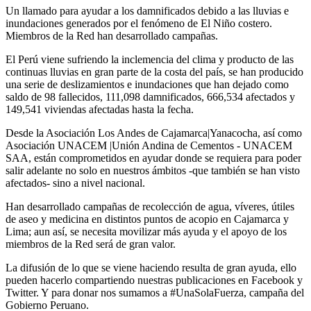
Un llamado para ayudar a los damnificados debido a las lluvias e
inundaciones generados por el fenómeno de El Niño costero.
Miembros de la Red han desarrollado campañas.
El Perú viene sufriendo la inclemencia del clima y producto de las
continuas lluvias en gran parte de la costa del país, se han producido
una serie de deslizamientos e inundaciones que han dejado como
saldo de 98 fallecidos, 111,098 damnificados, 666,534 afectados y
149,541 viviendas afectadas hasta la fecha.
Desde la Asociación Los Andes de Cajamarca|Yanacocha, así como
Asociación UNACEM |Unión Andina de Cementos - UNACEM
SAA, están comprometidos en ayudar donde se requiera para poder
salir adelante no solo en nuestros ámbitos -que también se han visto
afectados- sino a nivel nacional.
Han desarrollado campañas de recolección de agua, víveres, útiles
de aseo y medicina en distintos puntos de acopio en Cajamarca y
Lima; aun así, se necesita movilizar más ayuda y el apoyo de los
miembros de la Red será de gran valor.
La difusión de lo que se viene haciendo resulta de gran ayuda, ello
pueden hacerlo compartiendo nuestras publicaciones en Facebook y
Twitter. Y para donar nos sumamos a #UnaSolaFuerza, campaña del
Gobierno Peruano.