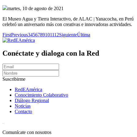
martes, 10 de agosto de 2021
El Museo Agua y Tierra Interactivo, de ALAC | Yanacocha, en Perú
celebró un aniversario más con creativas e innovadoras actividades.
First
Previous
3
4
5
6
7
8
9
10
11
12
Siguiente
Última
Conéctate y dialoga con la Red
Suscribirme
RedEAmérica
Conocimiento Colaborativo
Diálogo Regional
Noticias
Contacto
[User:Username]
Comunícate con nosotros