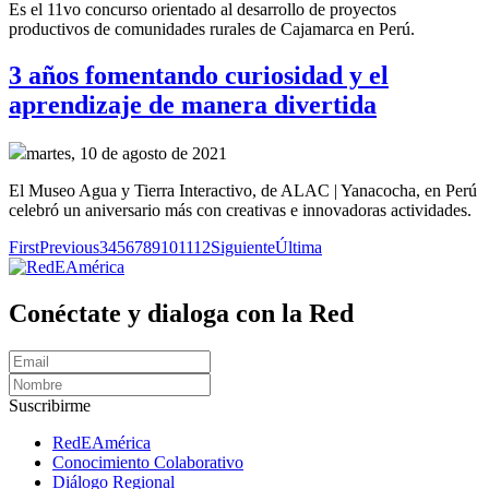
Es el 11vo concurso orientado al desarrollo de proyectos
productivos de comunidades rurales de Cajamarca en Perú.
3 años fomentando curiosidad y el
aprendizaje de manera divertida
martes, 10 de agosto de 2021
El Museo Agua y Tierra Interactivo, de ALAC | Yanacocha, en Perú
celebró un aniversario más con creativas e innovadoras actividades.
First
Previous
3
4
5
6
7
8
9
10
11
12
Siguiente
Última
Conéctate y dialoga con la Red
Suscribirme
RedEAmérica
Conocimiento Colaborativo
Diálogo Regional