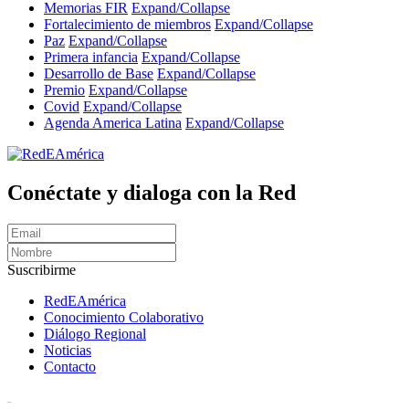
Memorias FIR
Expand/Collapse
Fortalecimiento de miembros
Expand/Collapse
Paz
Expand/Collapse
Primera infancia
Expand/Collapse
Desarrollo de Base
Expand/Collapse
Premio
Expand/Collapse
Covid
Expand/Collapse
Agenda America Latina
Expand/Collapse
Conéctate y dialoga con la Red
Suscribirme
RedEAmérica
Conocimiento Colaborativo
Diálogo Regional
Noticias
Contacto
[User:Username]