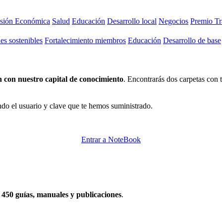
usión Económica
Salud
Educación
Desarrollo local
Negocios
Premio Tr
s sostenibles
Fortalecimiento miembros
Educación
Desarrollo de base
 con nuestro capital de conocimiento
. Encontrarás dos carpetas con
do el usuario y clave que te hemos suministrado.
Entrar a NoteBook
e
450 guías, manuales y publicaciones
.