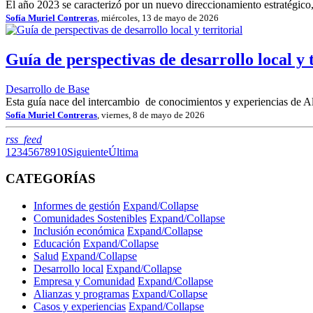
El año 2023 se caracterizó por un nuevo direccionamiento estratégic
Sofía Muriel Contreras
, miércoles, 13 de mayo de 2026
Guía de perspectivas de desarrollo local y t
Desarrollo de Base
Esta guía nace del intercambio de conocimientos y experiencias de Ali
Sofía Muriel Contreras
, viernes, 8 de mayo de 2026
RSS
rss_feed
1
2
3
4
5
6
7
8
9
10
Siguiente
Última
CATEGORÍAS
Informes de gestión
Expand/Collapse
Comunidades Sostenibles
Expand/Collapse
Inclusión económica
Expand/Collapse
Educación
Expand/Collapse
Salud
Expand/Collapse
Desarrollo local
Expand/Collapse
Empresa y Comunidad
Expand/Collapse
Alianzas y programas
Expand/Collapse
Casos y experiencias
Expand/Collapse