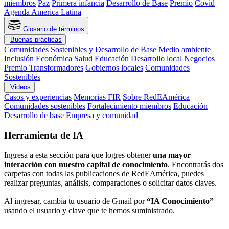
miembros
Paz
Primera infancia
Desarrollo de Base
Premio
Covid
Agenda America Latina
Glosario de términos
Buenas prácticas
Comunidades Sostenibles y Desarrollo de Base
Medio ambiente
Inclusión Económica
Salud
Educación
Desarrollo local
Negocios
Premio Transformadores
Gobiernos locales
Comunidades
Sostenibles
Videos
Casos y experiencias
Memorias FIR
Sobre RedEAmérica
Comunidades sostenibles
Fortalecimiento miembros
Educación
Desarrollo de base
Empresa y comunidad
Herramienta de IA
Ingresa a esta sección para que logres obtener
una mayor
interacción con nuestro capital de conocimiento
. Encontrarás dos
carpetas con todas las publicaciones de RedEAmérica, puedes
realizar preguntas, análisis, comparaciones o solicitar datos claves.
Al ingresar, cambia tu usuario de Gmail por
“IA Conocimiento”
usando el usuario y clave que te hemos suministrado.