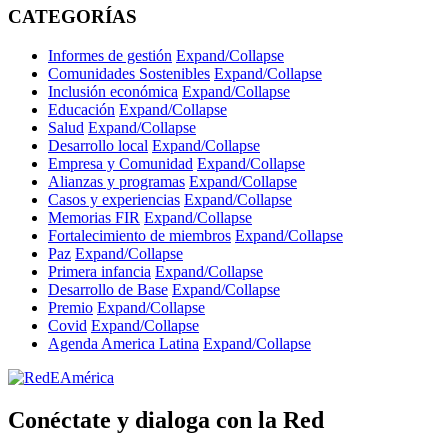
CATEGORÍAS
Informes de gestión
Expand/Collapse
Comunidades Sostenibles
Expand/Collapse
Inclusión económica
Expand/Collapse
Educación
Expand/Collapse
Salud
Expand/Collapse
Desarrollo local
Expand/Collapse
Empresa y Comunidad
Expand/Collapse
Alianzas y programas
Expand/Collapse
Casos y experiencias
Expand/Collapse
Memorias FIR
Expand/Collapse
Fortalecimiento de miembros
Expand/Collapse
Paz
Expand/Collapse
Primera infancia
Expand/Collapse
Desarrollo de Base
Expand/Collapse
Premio
Expand/Collapse
Covid
Expand/Collapse
Agenda America Latina
Expand/Collapse
Conéctate y dialoga con la Red