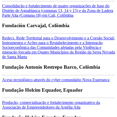
Consolidação e fortalecimento de quatro organizações de base do
Distrito de Aguablanca (comunas 13, 14 y 15) e da Zona de Ladera
Parte Alta (Comuna 18) em Cali, Colômbia
Fundación Carvajal, Colômbia
Redecs. Rede Territorial para o Desenvolvimento e a Coesão Social:
Instrumentos e Ações para o Restabelecimento e a Integração
Socioeconômica das Comunidades afetadas pela Violência e
migração forçada em Quatro Municípios da Região da Serra Nevada
de Santa Marta
Fundação Antonio Restrepo Barco, Colômbia
Aceso tecnológico através do cyber comunitário Nova Esperança
Fundação Holcim Equador, Equador
Produção, comercialização e fortalecimento organizativo da
Associação de Empreendedores da Argélia Alta