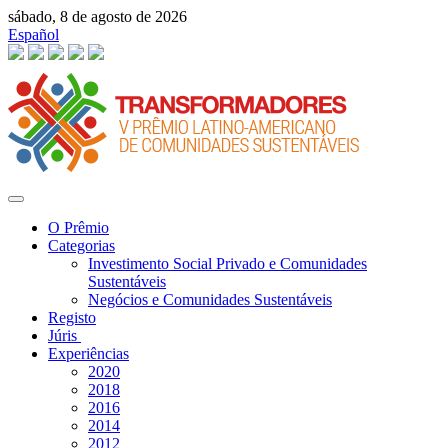
sábado, 8 de agosto de 2026
Español
O Prêmio
Categorias
Investimento Social Privado e Comunidades
Sustentáveis
Negócios e Comunidades Sustentáveis
Registo
Júris
Experiências
2020
2018
2016
2014
2012