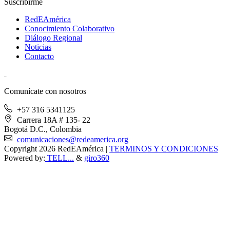
Suscribirme
RedEAmérica
Conocimiento Colaborativo
Diálogo Regional
Noticias
Contacto
[User:Username]
Comunícate con nosotros
+57 316 5341125
Carrera 18A # 135- 22
Bogotá D.C., Colombia
comunicaciones@redeamerica.org
Copyright 2026 RedEAmérica
|
TERMINOS Y CONDICIONES
Powered by:
TELL...
&
giro360