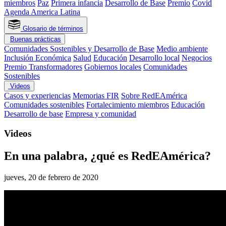
miembros
Paz
Primera infancia
Desarrollo de Base
Premio
Covid
Agenda America Latina
Glosario de términos
Buenas prácticas
Comunidades Sostenibles y Desarrollo de Base
Medio ambiente
Inclusión Económica
Salud
Educación
Desarrollo local
Negocios
Premio Transformadores
Gobiernos locales
Comunidades
Sostenibles
Videos
Casos y experiencias
Memorias FIR
Sobre RedEAmérica
Comunidades sostenibles
Fortalecimiento miembros
Educación
Desarrollo de base
Empresa y comunidad
Videos
En una palabra, ¿qué es RedEAmérica?
jueves, 20 de febrero de 2020