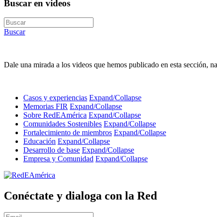
Buscar en videos
Buscar
Dale una mirada a los videos que hemos publicado en esta sección, 
Casos y experiencias
Expand/Collapse
Memorias FIR
Expand/Collapse
Sobre RedEAmérica
Expand/Collapse
Comunidades Sostenibles
Expand/Collapse
Fortalecimiento de miembros
Expand/Collapse
Educación
Expand/Collapse
Desarrollo de base
Expand/Collapse
Empresa y Comunidad
Expand/Collapse
Conéctate y dialoga con la Red