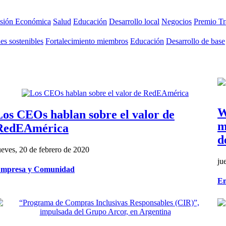
usión Económica
Salud
Educación
Desarrollo local
Negocios
Premio Tr
s sostenibles
Fortalecimiento miembros
Educación
Desarrollo de base
W
Los CEOs hablan sobre el valor de
m
RedEAmérica
d
ueves, 20 de febrero de 2020
ju
mpresa y Comunidad
Em