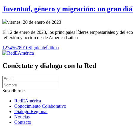
Juventud, género y migración: un gran diál
viernes, 20 de enero de 2023
El 12 de enero de 2023, los principales líderes empresariales y del e
reflexión y acción desde América Latina
1
2
3
4
5
6
7
8
9
10
Siguiente
Última
Conéctate y dialoga con la Red
Suscribirme
RedEAmérica
Conocimiento Colaborativo
Diálogo Regional
Noticias
Contacto