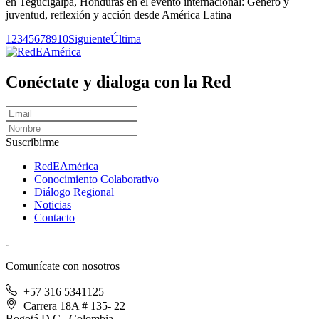
en Tegucigalpa, Honduras en el evento internacional: Género y
juventud, reflexión y acción desde América Latina
1
2
3
4
5
6
7
8
9
10
Siguiente
Última
Conéctate y dialoga con la Red
Suscribirme
RedEAmérica
Conocimiento Colaborativo
Diálogo Regional
Noticias
Contacto
[User:Username]
Comunícate con nosotros
+57 316 5341125
Carrera 18A # 135- 22
Bogotá D.C., Colombia