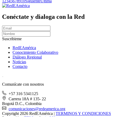
1
2
3
4
5
6
7
8
9
10
Siguiente
Última
Conéctate y dialoga con la Red
Suscribirme
RedEAmérica
Conocimiento Colaborativo
Diálogo Regional
Noticias
Contacto
[User:Username]
Comunícate con nosotros
+57 316 5341125
Carrera 18A # 135- 22
Bogotá D.C., Colombia
comunicaciones@redeamerica.org
Copyright 2026 RedEAmérica
|
TERMINOS Y CONDICIONES