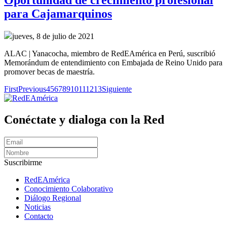
para Cajamarquinos
jueves, 8 de julio de 2021
ALAC | Yanacocha, miembro de RedEAmérica en Perú, suscribió
Memorándum de entendimiento con Embajada de Reino Unido para
promover becas de maestría.
First
Previous
4
5
6
7
8
9
10
11
12
13
Siguiente
Conéctate y dialoga con la Red
Suscribirme
RedEAmérica
Conocimiento Colaborativo
Diálogo Regional
Noticias
Contacto