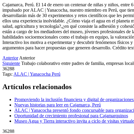
Cajamarca, Perú. El 14 de enero un centenar de niñas y niños, entre 6
impulsado por ALAC | Yanacocha, nuestro miembro en Perú, que tiene 
desarrollarán más de 30 experimentos y retos científicos que les permi
ellos una experiencia inolvidable. ¿Cómo viaja el agua en el planeta mo
salud, agricultura y tecnología?,¿en qué consiste la adhesión y cohesió
están a cargo de los mediadores del museo, jóvenes profesionales de l
habilidades socioemocionales como el trabajo en equipo, la valoración
Interactivo los motiva a experimentar y descubrir fenómenos físicos y
argumentos para hacer propuestas que generen desarrollo. Crédito te
Anterior
Anterior
Siguiente
Trabajo colaborativo entre padres de familia, empresas loca
36288
Tags:
ALAC | Yanacocha
Perú
Artículos relacionados
Promoviendo la inclusión financiera y digital de organizacione
Nuevas historias para leer en Cajamarca, Perú
ALAC | Yanacocha presentó fondo concursable para organizaci
Oportunidad de crecimiento profesional para Cajamarquinos
Museo Agua y Tierra interactivo invita a ciclo de visitas virtua
36288