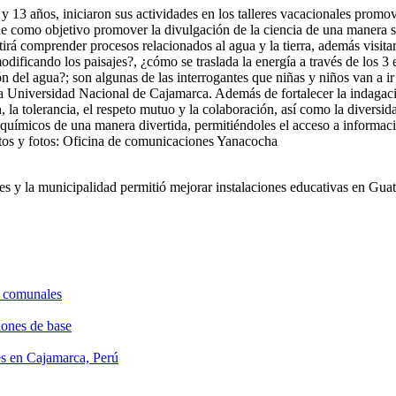
 y 13 años, iniciaron sus actividades en los talleres vacacionales prom
como objetivo promover la divulgación de la ciencia de una manera sen
tirá comprender procesos relacionados al agua y la tierra, además visita
dificando los paisajes?, ¿cómo se traslada la energía a través de los 3 
n del agua?; son algunas de las interrogantes que niñas y niños van a ir
a Universidad Nacional de Cajamarca. Además de fortalecer la indagació
, la tolerancia, el respeto mutuo y la colaboración, así como la divers
 químicos de una manera divertida, permitiéndoles el acceso a informac
xtos y fotos: Oficina de comunicaciones Yanacocha
les y la municipalidad permitió mejorar instalaciones educativas en Gua
s comunales
ones de base
les en Cajamarca, Perú