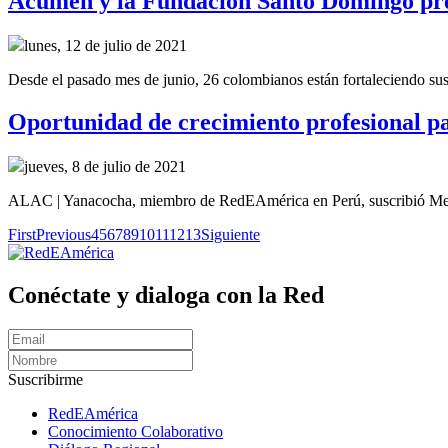
Acumen y la Fundación Santo Domingo pres
lunes, 12 de julio de 2021
Desde el pasado mes de junio, 26 colombianos están fortaleciendo sus h
Oportunidad de crecimiento profesional 
jueves, 8 de julio de 2021
ALAC | Yanacocha, miembro de RedEAmérica en Perú, suscribió Me
First
Previous
4
5
6
7
8
9
10
11
12
13
Siguiente
Conéctate y dialoga con la Red
Suscribirme
RedEAmérica
Conocimiento Colaborativo