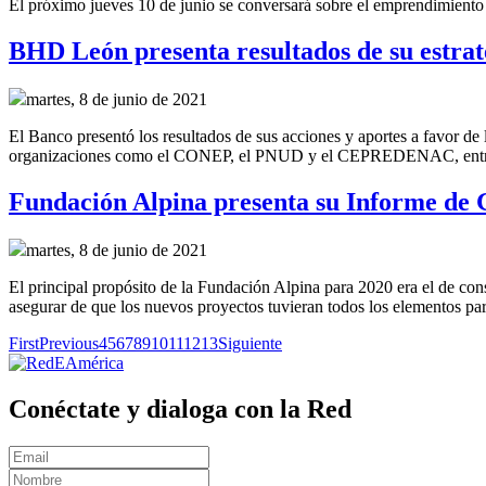
El próximo jueves 10 de junio se conversará sobre el emprendimiento 
BHD León presenta resultados de su estrate
martes, 8 de junio de 2021
El Banco presentó los resultados de sus acciones y aportes a favor de 
organizaciones como el CONEP, el PNUD y el CEPREDENAC, entre
Fundación Alpina presenta su Informe de 
martes, 8 de junio de 2021
El principal propósito de la Fundación Alpina para 2020 era el de con
asegurar de que los nuevos proyectos tuvieran todos los elementos para
First
Previous
4
5
6
7
8
9
10
11
12
13
Siguiente
Conéctate y dialoga con la Red