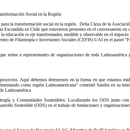
 para la transformación social en la región.  Delia Cieza de la Asociac
a Escondida en Chile que estuvieron presentes en el conversatorio en 
la educación es eje transformador, medible y observable en el impact
entro de Filantropía e Inversiones Sociales (CEFIS) UAI en el panel “
ue reúne a representantes de organizaciones de toda Latinoamérica y 
 proyectos. Aquí debemos detenernos en la forma en que estamos midi
erimentando como región Latinoamericana” comentó Sandra en su interven
 de Latinoamérica
antropía y Comunidades Sostenibles: Localizando los ODS junto co
esarrollo Sostenible (ODS) en el trabajo de fundaciones y organizacione