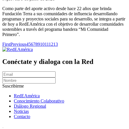
Como parte del aporte activo desde hace 22 años que brinda
Fundación Terra a sus comunidades de influencia desarrollando
programas y proyectos sociales para su desarrollo, se integra a partir
de hoy a RedEAmérica con el objetivo de desarrollar comunidades
sostenibles a través del programa bandera “Mi Comunidad
Primero”.
First
Previous
4
5
6
7
8
9
10
11
12
13
Conéctate y dialoga con la Red
Suscribirme
RedEAmérica
Conocimiento Colaborativo
Diálogo Regional
Noticias
Contacto
[User:Username]