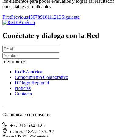
los elementos para poder evaluarlos y lograr así resultados
constatables y replicables.
First
Previous
4
5
6
7
8
9
10
11
12
13
Siguiente
Conéctate y dialoga con la Red
Suscribirme
RedEAmérica
Conocimiento Colaborativo
Diálogo Regional
Noticias
Contacto
[User:Username]
Comunícate con nosotros
+57 316 5341125
Carrera 18A # 135- 22