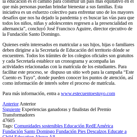
la educación es el camino para construir un país más equitativo en el
que más personas puedan brindar bienestar a sus familias. Esta
iniciativa es un esfuerzo colectivo para enfrentar uno de los mayores
desafíos que nos ha dejado la pandemia y es buscar las vías para que
todos los niños, niñas y adolescentes regresen a la presencialidad en
alternancia”, concluyó José Francisco Aguirre, director ejecutivo de
la Fundación Santo Domingo.
Quienes estén interesados en matricular a sus hijos, hijas o familiares
deben dirigirse a la Secretaría de Educación del territorio dónde se
encuentren. Todos los trámites de los colegios oficiales son gratuitos
y cada Secretaría establece un cronograma y acompaña las
actividades relacionadas con la matrícula de los estudiantes. Para
facilitar este proceso, se dispuso un sitio web para la campaña “Este
Cuento es Tuyo”, donde pueden conocer los puntos de atención, así
como información de interés sobre el proceso de matrícula.
Para más información, entra a
www.estecuentoestuyo.com
Anterior
Anterior
Siguiente
Experiencias ganadoras y finalistas del Premio
Transformadores
47605
Tags:
Comunidades sostenibles
Educación
RedEAmérica
Fundación Santo Domingo
Fundación Pies Descalzos
Educate a
Child
Education Above All