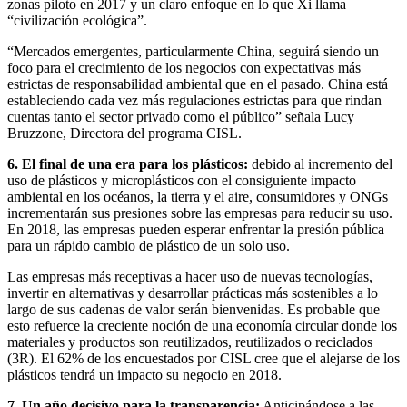
zonas piloto en 2017 y un claro enfoque en lo que Xi llama
“civilización ecológica”.
“Mercados emergentes, particularmente China, seguirá siendo un
foco para el crecimiento de los negocios con expectativas más
estrictas de responsabilidad ambiental que en el pasado. China está
estableciendo cada vez más regulaciones estrictas para que rindan
cuentas tanto el sector privado como el público” señala Lucy
Bruzzone, Directora del programa CISL.
6. El final de una era para los plásticos:
debido al incremento del
uso de plásticos y microplásticos con el consiguiente impacto
ambiental en los océanos, la tierra y el aire, consumidores y ONGs
incrementarán sus presiones sobre las empresas para reducir su uso.
En 2018, las empresas pueden esperar enfrentar la presión pública
para un rápido cambio de plástico de un solo uso.
Las empresas más receptivas a hacer uso de nuevas tecnologías,
invertir en alternativas y desarrollar prácticas más sostenibles a lo
largo de sus cadenas de valor serán bienvenidas. Es probable que
esto refuerce la creciente noción de una economía circular donde los
materiales y productos son reutilizados, reutilizados o reciclados
(3R). El 62% de los encuestados por CISL cree que el alejarse de los
plásticos tendrá un impacto su negocio en 2018.
7. Un año decisivo para la transparencia:
Anticipándose a las