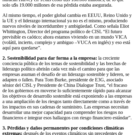
solo u$s 19.000 millones de esa pérdida estaba asegurada.
Al mismo tiempo, el poder global cambia en EEUU, Reino Unido y
la UE y el liderazgo internacional ya no es el mismo, produciendo
nuevos niveles de incertidumbre y ambigüedad. Como señala Eliot
Whittington, Director del programa político de CISL “El futuro
previsible es caótico; ahora estamos viviendo en un mundo VICA
(volátil, incierto, complejo y ambiguo –VUCA en inglés) y eso está
aquí para quedarse”.
2. Sostenibilidad para dar forma a la empresa:
la creciente
conciencia pública de los temas de sostenibilidad y las brechas de
liderazgo político abrirán cada vez más el camino para que las
empresas asuman el desafío de un liderazgo sostenible y lideren, se
adapten o fallen. Para Tom Burke, presidente de E3G, asociado
sénior del CISL y Presidente de China Dialogue Trust, “el fracaso
de los gobiernos en moverse lo suficientemente rápido para alcanzar
los objetivos de desarrollo sostenible está exponiendo a las empresas
a una ampliación de los riesgos tanto directamente como a través de
los impactos en sus cadenas de suministro. Las empresas necesitan
desarrollar una mejor capacidad para comprender los riesgos no
financieros e integrar esos hallazgos con riesgo financiero estándar”.
3. Pérdidas y daños permanentes por condiciones climáticas
extremas:
después de los eventos climáticos sin precedentes de