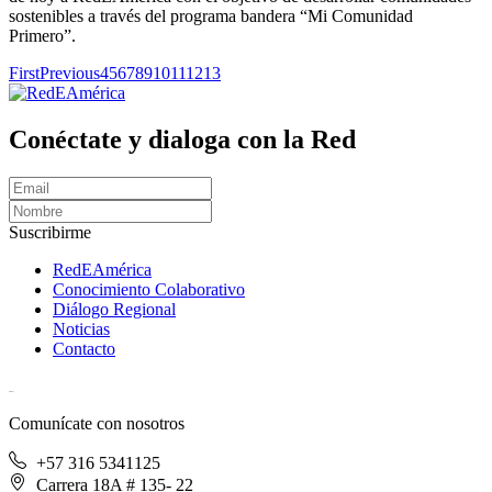
sostenibles a través del programa bandera “Mi Comunidad
Primero”.
First
Previous
4
5
6
7
8
9
10
11
12
13
Conéctate y dialoga con la Red
Suscribirme
RedEAmérica
Conocimiento Colaborativo
Diálogo Regional
Noticias
Contacto
[User:Username]
Comunícate con nosotros
+57 316 5341125
Carrera 18A # 135- 22