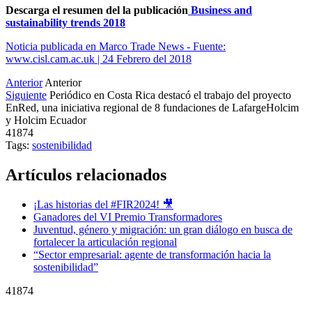
Descarga el resumen del la publicación
Business and
sustainability trends 2018
Noticia publicada en Marco Trade News - Fuente:
www.cisl.cam.ac.uk | 24 Febrero del 2018
Anterior
Anterior
Siguiente
Periódico en Costa Rica destacó el trabajo del proyecto
EnRed, una iniciativa regional de 8 fundaciones de LafargeHolcim
y Holcim Ecuador
41874
Tags:
sostenibilidad
Artículos relacionados
¡Las historias del #FIR2024! 🎥
Ganadores del VI Premio Transformadores
Juventud, género y migración: un gran diálogo en busca de
fortalecer la articulación regional
“Sector empresarial: agente de transformación hacia la
sostenibilidad”
41874