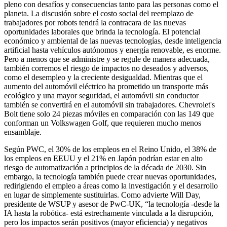
pleno con desafíos y consecuencias tanto para las personas como el
planeta. La discusión sobre el costo social del reemplazo de
trabajadores por robots tendrá la contracara de las nuevas
oportunidades laborales que brinda la tecnología. El potencial
económico y ambiental de las nuevas tecnologías, desde inteligencia
artificial hasta vehículos autónomos y energía renovable, es enorme.
Pero a menos que se administre y se regule de manera adecuada,
también corremos el riesgo de impactos no deseados y adversos,
como el desempleo y la creciente desigualdad. Mientras que el
aumento del automóvil eléctrico ha prometido un transporte más
ecológico y una mayor seguridad, el automóvil sin conductor
también se convertirá en el automóvil sin trabajadores. Chevrolet's
Bolt tiene solo 24 piezas móviles en comparación con las 149 que
conforman un Volkswagen Golf, que requieren mucho menos
ensamblaje.
Según PWC, el 30% de los empleos en el Reino Unido, el 38% de
los empleos en EEUU y el 21% en Japón podrían estar en alto
riesgo de automatización a principios de la década de 2030. Sin
embargo, la tecnología también puede crear nuevas oportunidades,
redirigiendo el empleo a áreas como la investigación y el desarrollo
en lugar de simplemente sustituirlas. Como advierte Will Day,
presidente de WSUP y asesor de PwC-UK, “la tecnología -desde la
IA hasta la robótica- está estrechamente vinculada a la disrupción,
pero los impactos serán positivos (mayor eficiencia) y negativos