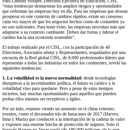
Para Lindsay Hooper, Directora Ejecutiva de Educación, CISL
“estas tendencias demuestran los amplios riesgos y oportunidades
que enfrentan las empresas hoy en día. Para las empresas que desean
prosperar en este contexto de cambios rápidos, existe un consenso
cada vez mayor de que los negocios hechos como de costumbre ya
no son suficientes. Para tener éxito, las empresas necesitan más que
adaptarse a su contexto cambiante. Deben dar forma y liderar el
cambio hacia una economía sostenible”.
El trabajo realizado por el CISL, con la participación de 40
Directores, Asociados sénior y Representantes, respaldados por una
encuesta de la Red global CISL, de 8.000 profesionales líderes que
representan a todas las industrias en todos los continentes, reveló las
siguientes tendencias:
1. La volatilidad es la nueva normalidad:
desde tecnologías
disruptivas a la incertidumbre política, el futuro es caótico y la
volatilidad vino para quedarse. Pero a pesar de estos tiempos
inciertos, hay muchas oportunidades para aquellos que pueden
probar ellos mismos ser receptivos y ágiles.
Por un lado, estamos viendo un aumento en el clima extremo;
eventos, como el devastador trío de huracanes de 2017 (Harvey,
Irma y María) que conducen a la interrupción de la cadena de valor
y exponen una enorme brecha de protección de seguros. Solo el
huracán Harvey en Texas costó u$s 180.000 millones, de lo que