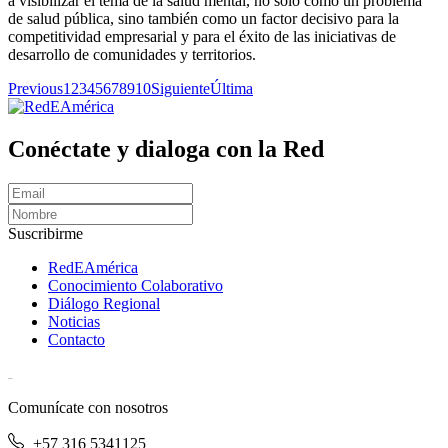
a visibilizar el tema de la salud mental, no sólo como un problema
de salud pública, sino también como un factor decisivo para la
competitividad empresarial y para el éxito de las iniciativas de
desarrollo de comunidades y territorios.
Previous
1
2
3
4
5
6
7
8
9
10
Siguiente
Última
Conéctate y dialoga con la Red
Suscribirme
RedEAmérica
Conocimiento Colaborativo
Diálogo Regional
Noticias
Contacto
[User:Username]
Comunícate con nosotros
+57 316 5341125