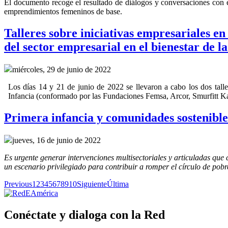
El documento recoge el resultado de diálogos y conversaciones con 
emprendimientos femeninos de base.
Talleres sobre iniciativas empresariales en
del sector empresarial en el bienestar de la
miércoles, 29 de junio de 2022
Los días 14 y 21 de junio de 2022 se llevaron a cabo los dos tall
Infancia (conformado por las Fundaciones Femsa, Arcor, Smurfitt K
Primera infancia y comunidades sostenible
jueves, 16 de junio de 2022
Es urgente generar intervenciones multisectoriales y articuladas que 
un escenario privilegiado para contribuir a romper el círculo de pob
Previous
1
2
3
4
5
6
7
8
9
10
Siguiente
Última
Conéctate y dialoga con la Red