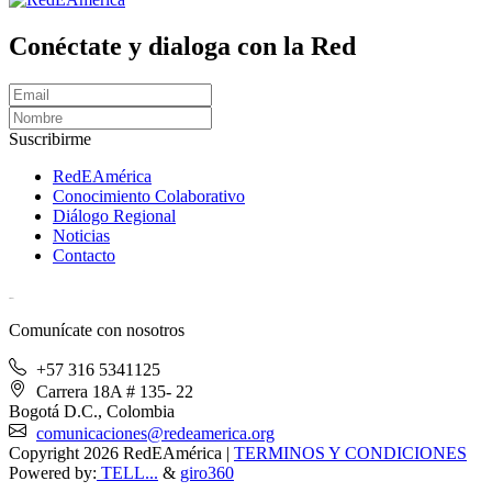
Conéctate y dialoga con la Red
Suscribirme
RedEAmérica
Conocimiento Colaborativo
Diálogo Regional
Noticias
Contacto
[User:Username]
Comunícate con nosotros
+57 316 5341125
Carrera 18A # 135- 22
Bogotá D.C., Colombia
comunicaciones@redeamerica.org
Copyright 2026 RedEAmérica
|
TERMINOS Y CONDICIONES
Powered by:
TELL...
&
giro360