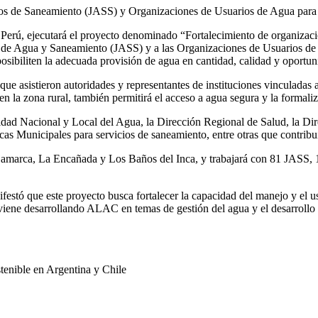
vicios de Saneamiento (JASS) y Organizaciones de Usuarios de Agua par
rú, ejecutará el proyecto denominado “Fortalecimiento de organizacion
s de Agua y Saneamiento (JASS) y a las Organizaciones de Usuarios d
posibiliten la adecuada provisión de agua en cantidad, calidad y oportun
ue asistieron autoridades y representantes de instituciones vinculadas al
en la zona rural, también permitirá el acceso a agua segura y la formali
ridad Nacional y Local del Agua, la Dirección Regional de Salud, la Dir
 Municipales para servicios de saneamiento, entre otras que contribuirá
Cajamarca, La Encañada y Los Baños del Inca, y trabajará con 81 JASS, 
estó que este proyecto busca fortalecer la capacidad del manejo y el u
 viene desarrollando ALAC en temas de gestión del agua y el desarrollo
tenible en Argentina y Chile