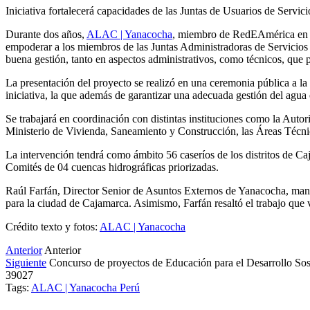
Iniciativa fortalecerá capacidades de las Juntas de Usuarios de Ser
Durante dos años,
ALAC | Yanacocha
, miembro de RedEAmérica en Pe
empoderar a los miembros de las Juntas Administradoras de Servicio
buena gestión, tanto en aspectos administrativos, como técnicos, que 
La presentación del proyecto se realizó en una ceremonia pública a la q
iniciativa, la que además de garantizar una adecuada gestión del agua 
Se trabajará en coordinación con distintas instituciones como la Auto
Ministerio de Vivienda, Saneamiento y Construcción, las Áreas Técnicas
La intervención tendrá como ámbito 56 caseríos de los distritos de 
Comités de 04 cuencas hidrográficas priorizadas.
Raúl Farfán, Director Senior de Asuntos Externos de Yanacocha, manif
para la ciudad de Cajamarca. Asimismo, Farfán resaltó el trabajo que
Crédito texto y fotos:
ALAC | Yanacocha
Anterior
Anterior
Siguiente
Concurso de proyectos de Educación para el Desarrollo Sos
39027
Tags:
ALAC | Yanacocha
Perú