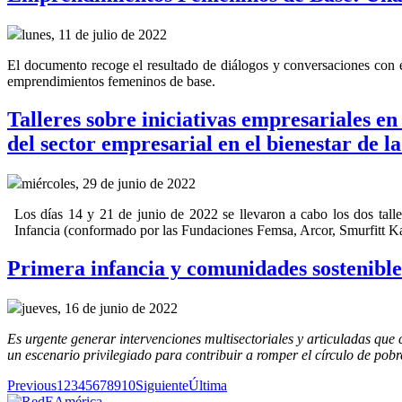
lunes, 11 de julio de 2022
El documento recoge el resultado de diálogos y conversaciones con 
emprendimientos femeninos de base.
Talleres sobre iniciativas empresariales en
del sector empresarial en el bienestar de la
miércoles, 29 de junio de 2022
Los días 14 y 21 de junio de 2022 se llevaron a cabo los dos tall
Infancia (conformado por las Fundaciones Femsa, Arcor, Smurfitt K
Primera infancia y comunidades sostenible
jueves, 16 de junio de 2022
Es urgente generar intervenciones multisectoriales y articuladas que 
un escenario privilegiado para contribuir a romper el círculo de pob
Previous
1
2
3
4
5
6
7
8
9
10
Siguiente
Última