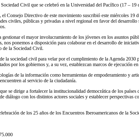
Sociedad Civil que se celebró en la Universidad del Pacífico (17 – 19 
, el Consejo Directivo de este movimiento suscribió este miércoles 19 
dades civiles, públicas y privadas a nivel regional en favor del desarroll
os.
ta gestionar el mayor involucramiento de los jóvenes en los asuntos pú
 nos ponemos a disposición para colaborar en el desarrollo de iniciativ
 de la Sociedad Civil.
de la sociedad civil para velar por el cumplimiento de la Agenda 2030 p
tados por los gobiernos y, a su vez, establezcan marcos de ejecución en
logías de la información como herramientas de empoderamiento y articul
 encuentren al servicio de la ciudadanía.
ue se dirige a fortalecer la institucionalidad democrática de los países
os de diálogo con los distintos actores sociales y establecer perspectiva
lebración de los 25 años de los Encuentros Iberoamericanos de la Socie
$75.000