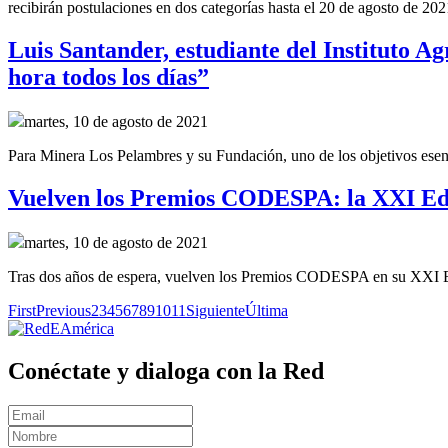
recibirán postulaciones en dos categorías hasta el 20 de agosto de 202
Luis Santander, estudiante del Instituto 
hora todos los días”
martes, 10 de agosto de 2021
Para Minera Los Pelambres y su Fundación, uno de los objetivos esenci
Vuelven los Premios CODESPA: la XXI Edic
martes, 10 de agosto de 2021
Tras dos años de espera, vuelven los Premios CODESPA en su XXI Edic
First
Previous
2
3
4
5
6
7
8
9
10
11
Siguiente
Última
Conéctate y dialoga con la Red