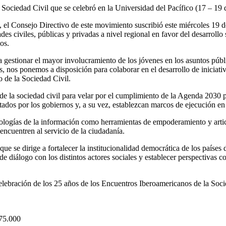
Sociedad Civil que se celebró en la Universidad del Pacífico (17 – 19 
, el Consejo Directivo de este movimiento suscribió este miércoles 19 
dades civiles, públicas y privadas a nivel regional en favor del desarroll
os.
ta gestionar el mayor involucramiento de los jóvenes en los asuntos pú
 nos ponemos a disposición para colaborar en el desarrollo de iniciativ
 de la Sociedad Civil.
de la sociedad civil para velar por el cumplimiento de la Agenda 2030 p
tados por los gobiernos y, a su vez, establezcan marcos de ejecución en
logías de la información como herramientas de empoderamiento y articul
 encuentren al servicio de la ciudadanía.
ue se dirige a fortalecer la institucionalidad democrática de los países
os de diálogo con los distintos actores sociales y establecer perspectiva
lebración de los 25 años de los Encuentros Iberoamericanos de la Socie
$75.000