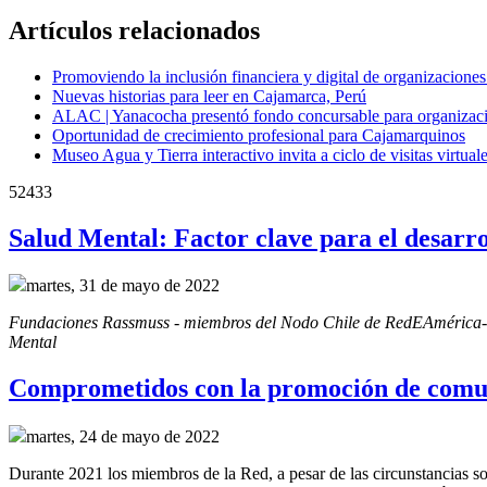
Artículos relacionados
Promoviendo la inclusión financiera y digital de organizacione
Nuevas historias para leer en Cajamarca, Perú
ALAC | Yanacocha presentó fondo concursable para organizaci
Oportunidad de crecimiento profesional para Cajamarquinos
Museo Agua y Tierra interactivo invita a ciclo de visitas virtua
52433
Salud Mental: Factor clave para el desarr
martes, 31 de mayo de 2022
Fundaciones Rassmuss - miembros del Nodo Chile de RedEAmérica- junt
Mental
Comprometidos con la promoción de comun
martes, 24 de mayo de 2022
Durante 2021 los miembros de la Red, a pesar de las circunstancias soc