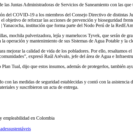
 de las Juntas Administradoras de Servicios de Saneamiento con las que 
nción del COVID-19 a los miembros del Consejo Directivo de distintas 
el objetivo de reforzar las acciones de prevención y bioseguridad frent
 | Yanacocha, institución que forma parte del Nodo Perú de la RedEAm
llas, mochila pulverizadora, lejía y mamelucos Tyvek, que serán de gra
n la operación y mantenimiento de sus Sistemas de Agua Potable y la 
mejorar la calidad de vida de los pobladores. Por ello, resaltamos el
 comunidades”, expresó Raúl Arévalo, jefe del área de Agua e Infraestr
o Plan Tual, dijo que estos insumos, además de protegerlos, también a
do con las medidas de seguridad establecidas y contó con la asistenci
teriales y suscribieron un acta de entrega.
 y empleabilidad en Colombia
dessustentáveis