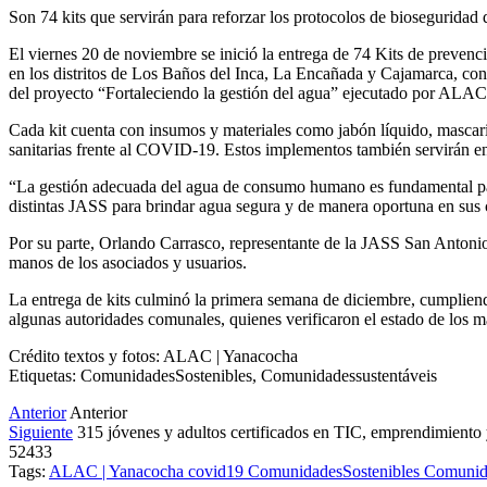
Son 74 kits que servirán para reforzar los protocolos de bioseguridad
El viernes 20 de noviembre se inició la entrega de 74 Kits de preve
en los distritos de Los Baños del Inca, La Encañada y Cajamarca, con 
del proyecto “Fortaleciendo la gestión del agua” ejecutado por ALAC
Cada kit cuenta con insumos y materiales como jabón líquido, mascari
sanitarias frente al COVID-19. Estos implementos también servirán e
“La gestión adecuada del agua de consumo humano es fundamental para 
distintas JASS para brindar agua segura y de manera oportuna en sus
Por su parte, Orlando Carrasco, representante de la JASS San Antoni
manos de los asociados y usuarios.
La entrega de kits culminó la primera semana de diciembre, cumplien
algunas autoridades comunales, quienes verificaron el estado de los ma
Crédito textos y fotos: ALAC | Yanacocha
Etiquetas: ComunidadesSostenibles, Comunidadessustentáveis
Anterior
Anterior
Siguiente
315 jóvenes y adultos certificados en TIC, emprendimiento
52433
Tags:
ALAC | Yanacocha
covid19
​ComunidadesSostenibles
Comunida