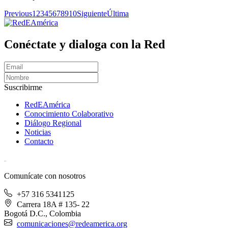
Previous
1
2
3
4
5
6
7
8
9
10
Siguiente
Última
Conéctate y dialoga con la Red
Suscribirme
RedEAmérica
Conocimiento Colaborativo
Diálogo Regional
Noticias
Contacto
[User:Username]
Comunícate con nosotros
+57 316 5341125
Carrera 18A # 135- 22
Bogotá D.C., Colombia
comunicaciones@redeamerica.org