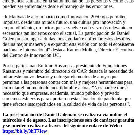
emergencia sanitaria en la salud mental de las personas y cómo estas
pueden ser enfrentadas desde el manejo de las emociones.
“Iniciativas de alto impacto como Innovación 2050 nos permiten
impulsar, desde una mirada futuro, una cultura pro innovación y
emprendimiento, un factor que se vuelve cada vez más relevante en
escenarios tan inciertos como el actual. La participación de Daniel
Goleman, sin lugar a dudas, nos ayudará e enfrentar estos desafíos
de una mejor manera y a expandir esta visión con todo el ecosistema
nacional e internacional” destaca Ramón Molina, Director Ejecutivo
del Centro de Innovación UC.
Por su parte, Juan Enrique Rassmuss, presidente de Fundaciones
Rassmuss y miembro del directorio de CAP, destaca la necesidad de
mirar este nuevo desafío y entregar elementos de apoyo que
permitan a las personas contar con más y mejores herramientas para
enfrentar el momento de incertidumbre actual. “Nos parece que es
necesario que empresas, academia, mundo público y privado
sumemos esfuerzos para aportar en esta situación de pandemia que
tiene efectos insospechados en la calidad de vida de las personas’’.
La presentación de Daniel Goleman se realizará vía online el
miércoles 4 de agosto. Las inscripciones son de carácter gratuita
y se pueden realizar a través del siguiente enlace de Welcu
https://bit.ly/3hT7Iew